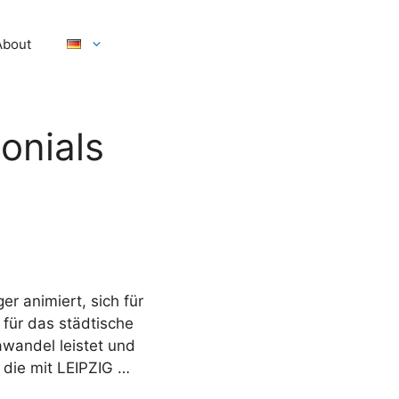
About
onials
 animiert, sich für
für das städtische
awandel leistet und
 die mit LEIPZIG …